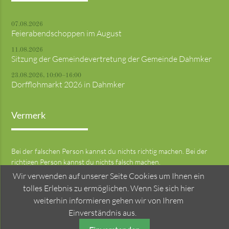
07.08.2026
Feierabendschoppen im August
11.08.2026
Sitzung der Gemeindevertretung der Gemeinde Dahmker
23.08.2026, 10:00–16:00
Dorfflohmarkt 2026 in Dahmker
Vermerk
Bei der falschen Person kannst du nichts richtig machen. Bei der
richtigen Person kannst du nichts falsch machen.
Wir verwenden auf unserer Seite Cookies um Ihnen ein
tolles Erlebnis zu ermöglichen. Wenn Sie sich hier
weiterhin informieren gehen wir von Ihrem
© Gemeinde Dahmker
Impressum
Datenschutz
Einverständnis aus.
powered by
contao-themes.net
and
InTeWe
/
SymService...