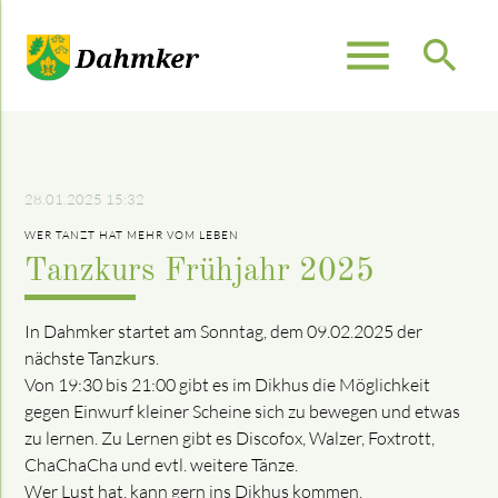
menu
search
Suchbegriffe
SUCHEN
28.01.2025 15:32
WER TANZT HAT MEHR VOM LEBEN
Tanzkurs Frühjahr 2025
In Dahmker startet am Sonntag, dem 09.02.2025 der
nächste Tanzkurs.
Von 19:30 bis 21:00 gibt es im Dikhus die Möglichkeit
gegen Einwurf kleiner Scheine sich zu bewegen und etwas
zu lernen. Zu Lernen gibt es Discofox, Walzer, Foxtrott,
ChaChaCha und evtl. weitere Tänze.
Wer Lust hat, kann gern ins Dikhus kommen.