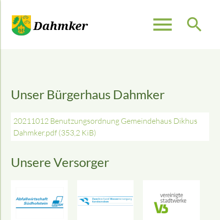
menu
search
Suchbegriffe
SUCHEN
Unser Bürgerhaus Dahmker
20211012 Benutzungsordnung Gemeindehaus Dikhus
Dahmker.pdf
(353,2 KiB)
Unsere Versorger