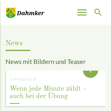
menu
search
Suchbegriffe
SUCHEN
News
News mit Bildern und Teaser
+
16.04.2026 12:25
Wenn jede Minute zählt –
auch bei der Übung